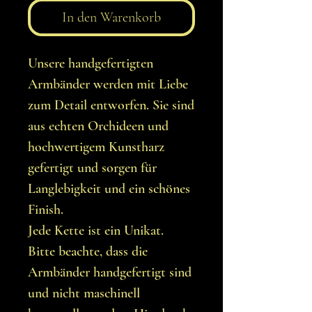
In den Warenkorb
Unsere handgefertigten
Armbänder werden mit Liebe
zum Detail entworfen. Sie sind
aus echten Orchideen und
hochwertigem Kunstharz
gefertigt und sorgen für
Langlebigkeit und ein schönes
Finish.
Jede Kette ist ein Unikat.
Bitte beachte, dass die
Armbänder handgefertigt sind
und nicht maschinell