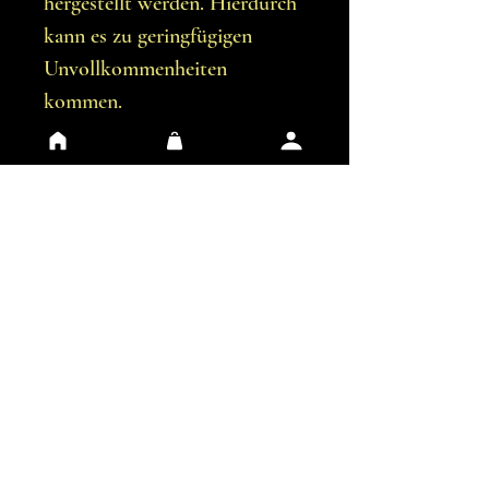
hergestellt werden. Hierdurch
kann es zu geringfügigen
Unvollkommenheiten
kommen.
Du erhältst genau das
Armband, die auf den Bildern
abgebildet sind.