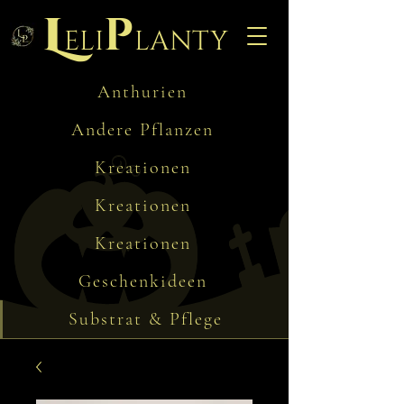
L
p
eli
lanty
Anthurien
Andere Pflanzen
Kreationen
Kreationen
Kreationen
Geschenkideen
Substrat & Pflege