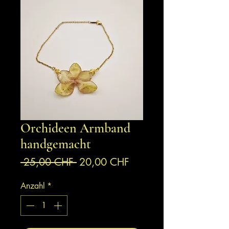
Orchideen Armband
handgemacht
Standardpreis
Sale-
 25,00 CHF 
20,00 CHF
Preis
Anzahl
*