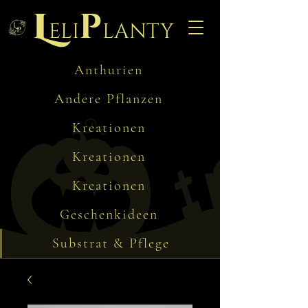
L
p
eli
lanty
Anthurien
Andere Pflanzen
Kreationen
Kreationen
Kreationen
Geschenkideen
Substrat & Pflege