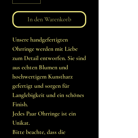
In den Warenkorb
Unsere handgefertigten
Ohrringe werden mit Liebe
zum Detail entworfen. Sie sind
aus echten Blumen und
hochwertigem Kunstharz
gefertigt und sorgen für
Langlebigkeit und ein schönes
Finish.
Jedes Paar Ohrringe ist ein
Unikat.
Bitte beachte, dass die