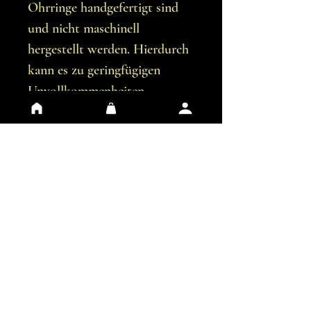
Ohrringe handgefertigt sind
und nicht maschinell
hergestellt werden. Hierdurch
kann es zu geringfügigen
Unvollkommenheiten
kommen.
Du erhältst genau die
Ohrringe, die auf den Bildern
abgebildet sind.