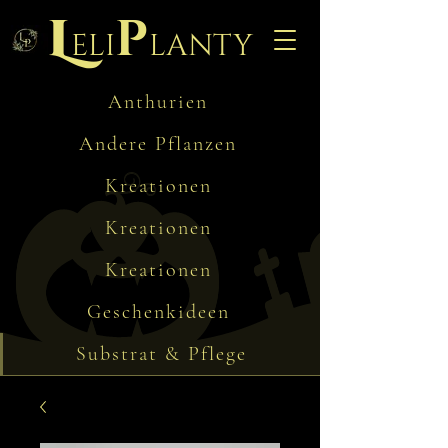
L
p
eli
lanty
Anthurien
Andere Pflanzen
Kreationen
Kreationen
Kreationen
Geschenkideen
Substrat & Pflege