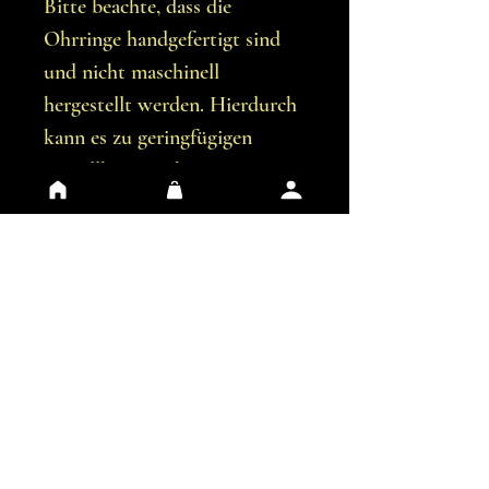
Bitte beachte, dass die
Ohrringe handgefertigt sind
und nicht maschinell
hergestellt werden. Hierdurch
kann es zu geringfügigen
Unvollkommenheiten
kommen.
Du erhältst genau die
Ohrringe, die auf den Bildern
abgebildet sind.