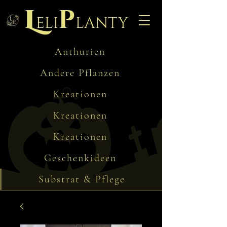
L
p
eli
lanty
Anthurien
Andere Pflanzen
Kreationen
Kreationen
Kreationen
Geschenkideen
Substrat & Pflege