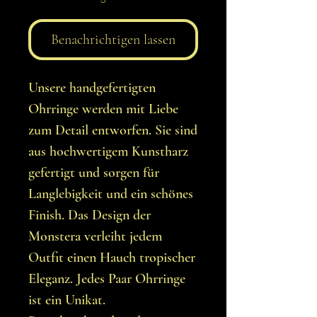
Benachrichtigen lassen
Unsere handgefertigten
Ohrringe werden mit Liebe
zum Detail entworfen. Sie sind
aus hochwertigem Kunstharz
gefertigt und sorgen für
Langlebigkeit und ein schönes
Finish. Das Design der
Monstera verleiht jedem
Outfit einen Hauch tropischer
Eleganz. Jedes Paar Ohrringe
ist ein Unikat.