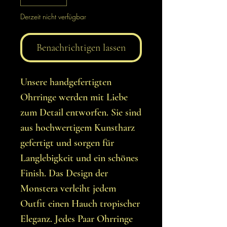
Derzeit nicht verfügbar
Benachrichtigen lassen
Unsere handgefertigten
Ohrringe werden mit Liebe
zum Detail entworfen. Sie sind
aus hochwertigem Kunstharz
gefertigt und sorgen für
Langlebigkeit und ein schönes
Finish. Das Design der
Monstera verleiht jedem
Outfit einen Hauch tropischer
Eleganz. Jedes Paar Ohrringe