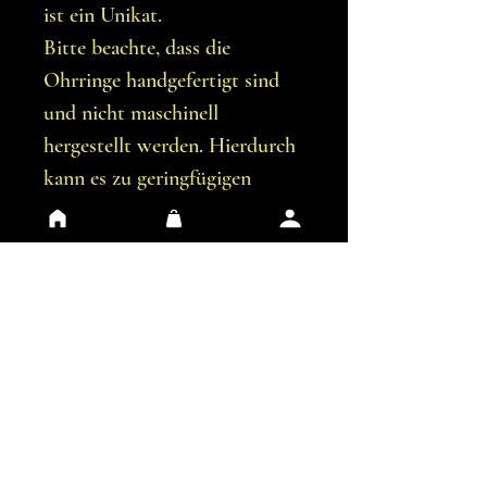
ist ein Unikat.
Bitte beachte, dass die
Ohrringe handgefertigt sind
und nicht maschinell
hergestellt werden. Hierdurch
kann es zu geringfügigen
Unvollkommenheiten
kommen.
Du erhältst genau die
Ohrringe, die auf den Bildern
abgebildet sind.