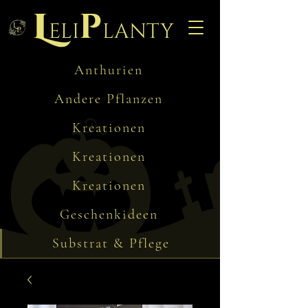
L
p
eli
lanty
Anthurien
Andere Pflanzen
Kreationen
Kreationen
Kreationen
Geschenkideen
Substrat & Pflege