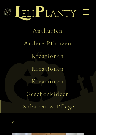
L
p
eli
lanty
Anthurien
Andere Pflanzen
Kreationen
Kreationen
Kreationen
Geschenkideen
Substrat & Pflege