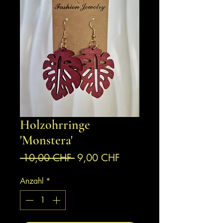
Holzohrringe
'Monstera'
Standardpreis
Sale-
 10,00 CHF 
9,00 CHF
Preis
Anzahl
*