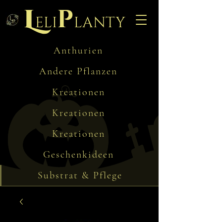
L
p
eli
lanty
Anthurien
Andere Pflanzen
Kreationen
Kreationen
Kreationen
Geschenkideen
Substrat & Pflege