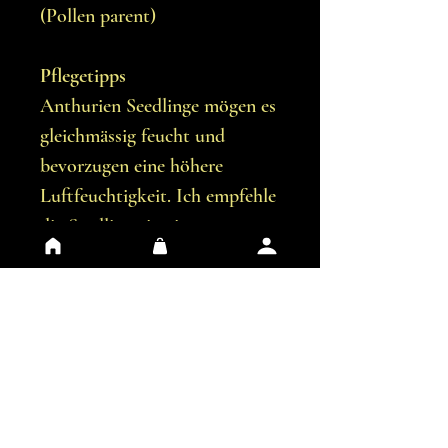
(Pollen parent)
Pflegetipps
Anthurien Seedlinge mögen es
gleichmässig feucht und
bevorzugen eine höhere
Luftfeuchtigkeit. Ich empfehle
die Seedlinge in einer
durchsichtigen Plastikbox
aufzubewahren, bis sie etwa 4
Blätter haben. Ab diesem
Punkt kann die Pflanze
langsam an den Standort im
Raum angewöhnt werden.