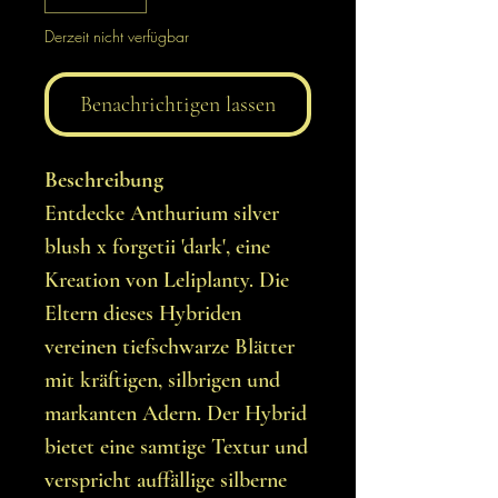
Derzeit nicht verfügbar
Benachrichtigen lassen
Beschreibung
Entdecke Anthurium silver
blush x forgetii 'dark', eine
Kreation von Leliplanty. Die
Eltern dieses Hybriden
vereinen tiefschwarze Blätter
mit kräftigen, silbrigen und
markanten Adern. Der Hybrid
bietet eine samtige Textur und
verspricht auffällige silberne