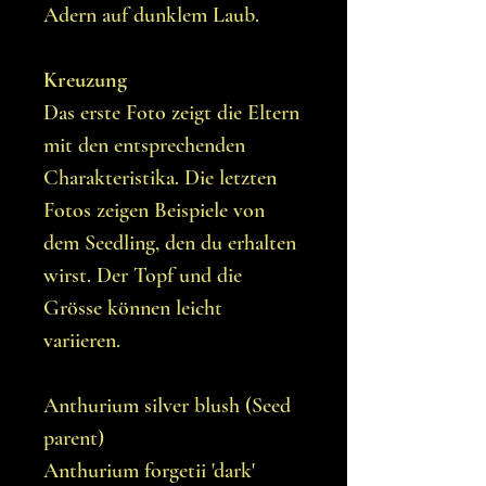
Adern auf dunklem Laub.
Kreuzung
Das erste Foto zeigt die Eltern
mit den entsprechenden
Charakteristika. Die letzten
Fotos zeigen Beispiele von
dem Seedling, den du erhalten
wirst. Der Topf und die
Grösse können leicht
variieren.
Anthurium silver blush (Seed
parent)
Anthurium forgetii 'dark'