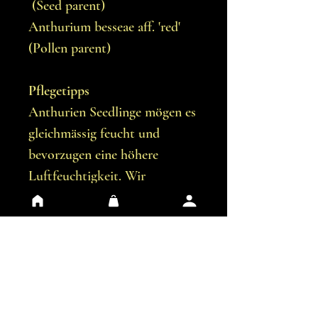
(Seed parent)
Anthurium besseae aff. 'red'
(Pollen parent)
Pflegetipps
Anthurien Seedlinge mögen es
gleichmässig feucht und
bevorzugen eine höhere
Luftfeuchtigkeit. Wir
empfehlen, die Seedlinge in
einer durchsichtigen
Plastikbox aufzubewahren, bis
sie etwa 4 Blätter haben. Ab
diesem Punkt kann die Pflanze
langsam an den Standort im