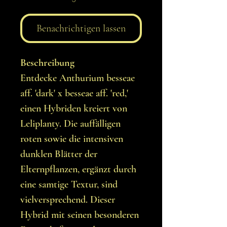
Benachrichtigen lassen
Beschreibung
Entdecke Anthurium besseae
aff. 'dark' x besseae aff. 'red,'
einen Hybriden kreiert von
Leliplanty. Die auffälligen
roten sowie die intensiven
dunklen Blätter der
Elternpflanzen, ergänzt durch
eine samtige Textur, sind
vielversprechend. Dieser
Hybrid mit seinen besonderen