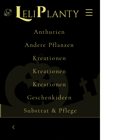
L
p
eli
lanty
Anthurien
Andere Pflanzen
Kreationen
Kreationen
Kreationen
Geschenkideen
Substrat & Pflege