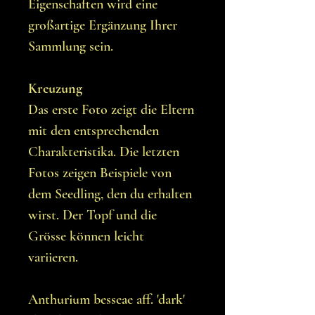
Eigenschaften wird eine
großartige Ergänzung Ihrer
Sammlung sein.
Kreuzung
Das erste Foto zeigt die Eltern
mit den entsprechenden
Charakteristika. Die letzten
Fotos zeigen Beispiele von
dem Seedling, den du erhalten
wirst. Der Topf und die
Grösse können leicht
variieren.
Anthurium besseae aff. 'dark'